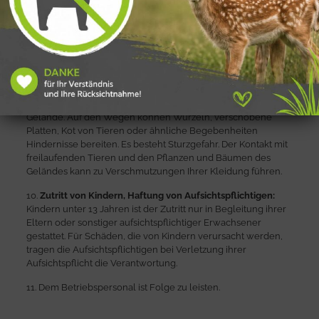
8. Eine Zuwiderhandlung gegen die Bestimmungen der
Parkordnung kann den sofortigen Ausschluss aus dem Park
zur Folge haben.
9.
Sicherheitshinweise:
Wir weisen Sie ausdrücklich auf die Gefahren hin, die sich aus
dem Betrieb und dem Besuch eines Parks ergeben können:
es handelt sich in weiten Teilen um naturbelassenes
Gelände. Auf den Wegen können Wurzeln, verschobene
Platten, Kot von Tieren oder ähnliche Begebenheiten
Hindernisse bereiten. Es besteht Sturzgefahr. Der Kontakt mit
freilaufenden Tieren und den Pflanzen und Bäumen des
Geländes kann zu Verschmutzungen Ihrer Kleidung führen.
10.
Zutritt von Kindern, Haftung von Aufsichtspflichtigen:
Kindern unter 13 Jahren ist der Zutritt nur in Begleitung ihrer
Eltern oder sonstiger aufsichtspflichtiger Erwachsener
gestattet. Für Schäden, die von Kindern verursacht werden,
tragen die Aufsichtspflichtigen bei Verletzung ihrer
Aufsichtspflicht die Verantwortung.
11. Dem Betriebspersonal ist Folge zu leisten.