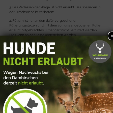
3. Das Verlassen der Wege ist nicht erlaubt. Das Spazieren in
der Hirschwiese ist verboten!
4. Füttern ist nur an den dafür vorgesehenen
Fütterungsstellen und mit dem von uns angebotenen Futter
erlaubt. Mitgebrachtes Futter darf nicht verfüttert werden.
Dies kann an der Kasse abgegeben werden.
5. Das Abreissen von Pflanzen und Sträuchern ist strengens
verboten.
6. Wurfgeschosse, Taschenmesser und andere gefährliche
Gegenstände sind nicht erlaubt und müssen am Eingang
abgegeben werden.
Angetrunkenen Personen wird der Eintritt untersagt.
7. Ton-, Film-, Foto- und Videoaufnahmen jeder Art dürfen
nur zu privaten (Souvenier)Zwecken erfolgen. Jegliche
Verwertung für gewerbliche, kommerzielle und nicht-
kommerzielle Zwecke – auch auf privaten Homepages –
bedarf der vorherigen schriftlichen Genehmigung. Die
Veröffentlichung von Aufnahmen ohne Genehmigung ist
verboten.