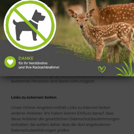
Einsatz von Cookies
Auf “www.wildpark-ortenburg.de” werden Cookies eingesetzt.
Cookies erleichtern es dem Besucher, Internet­seiten zu
nutzen: beim Besuch dieser Web­seite wird lediglich eine
eindeutige Session-ID vergeben und im Cookie gespeichert.
Damit bietet der Cookie die Möglich­keit, den Seiten­besucher
bei einem späteren Besuch wieder­zu­er­kennen. Dazu wird in
dem Cookie während der Online­sitzung eine entsprechende
Text­informa­tion auf der Fest­platte des Seiten­besuchers
abgelegt. Diese Text­informa­tion wird jedoch nicht auf
unserem Webserver gespeichert. Rück­schlüsse auf
bestimmte Per­sonen sind damit nicht möglich.
Links zu externen Seiten
Unser Online-Angebot enthält Links zu Internet-Seiten
anderer Anbieter. Wir haben keinen Einfluss darauf, dass
diese Anbieter die gesetzlichen Datenschutz­bestimmungen
einhalten. Sie sollten daher stets die dort angebotenen
Datenschutz­erklärungen prüfen.