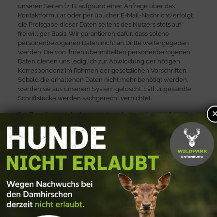
unseren Seiten (z. B. aufgrund einer Anfrage über das
Kontaktformular oder per üblicher E-Mail-Nachricht) erfolgt
die Preisgabe dieser Daten seitens des Nutzers stets auf
freiwilliger Basis. Wir garantieren dafür, dass solche
personen­bezogenen Daten nicht an Dritte weitergegeben
werden. Die von Ihnen übermittelten personen­bezogenen
Daten dienen uns lediglich zur Abwicklung der nötigen
Korrespondenz im Rahmen der gesetzlichen Vorschriften.
Sobald die erhaltenen Daten nicht mehr benötigt werden,
werden sie aus unserem System gelöscht. Evtl. zugesandte
Schriftstücke werden sachgerecht vernichtet.
Bei Zugriffen auf das Internet-Angebot von “www.wildpark-
ortenburg.de” (Wildpark Schloss Ortenburg) werden auf
automatisierter Basis keine personen­bezogenen Daten
erhoben.
Zur quantitativen Messung der Zugriffe auf unseren Seiten
werden von unserem Internet­anbieter ausschließlich
anonyme Daten über die Menge der Zugriffe in Protokoll­
dateien gespeichert (Name der aufgerufenen Datei; Zeitraum
des Aufrufs; Verwendung des Browsertyps; Meldung, ob der
Seiten-Download erfolgreich war). Rückschlüsse auf
bestimmte Personen sind damit nicht möglich.