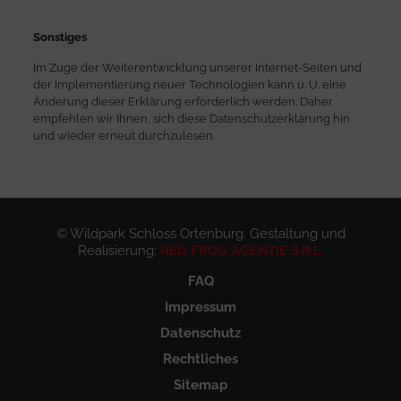
Sonstiges
Im Zuge der Weiter­entwicklung unserer Internet-Seiten und
der Implementierung neuer Technologien kann u. U. eine
Änderung dieser Erklärung erforderlich werden. Daher
empfehlen wir Ihnen, sich diese Datenschutz­erklärung hin
und wieder erneut durchzulesen.
© Wildpark Schloss Ortenburg. Gestaltung und
Realisierung:
RED FROG AGENTIE S.R.L.
FAQ
Impressum
Datenschutz
Rechtliches
Sitemap