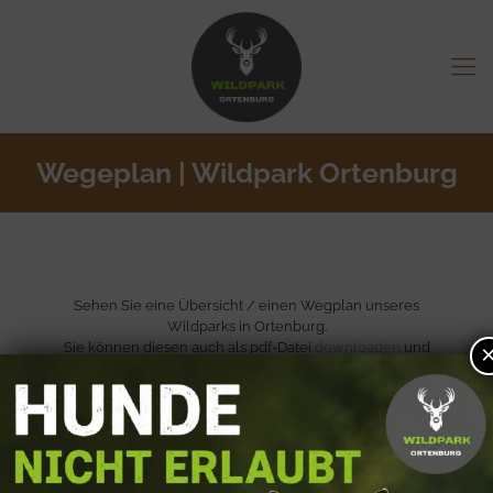
Wegeplan | Wildpark Ortenburg
Sehen Sie eine Übersicht / einen Wegplan unseres
Wildparks in Ortenburg.
Sie können diesen auch als pdf-Datei
downloaden
und
ebenso
ausdrucken
.